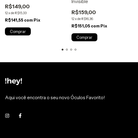
Invisible
R$149,00
R$159,00
12
x
de
R$15,33
12
x
de
R$16,36
R$141,55
com
Pix
R$151,05
com
Pix
Aqui você encontra o seu novo Óculos Favorito!