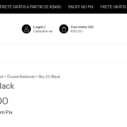
TE GRÁTIS A PARTIR DE R$450
5%OFF NO PIX
FRETE GRÁTIS A P
Login
/
Carrinho
(
0
)
Cadastre-se
R$0,00
ol
>
Óculos Redondo
>
Sky 2.0 Black
Black
00
om
Pix