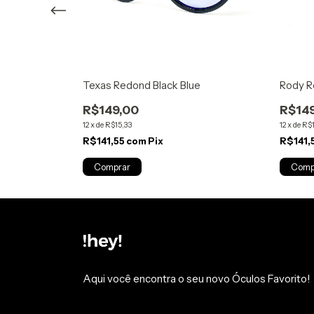
Texas Redond Black Blue
Rody R
R$149,00
R$14
12
x
de
R$15,33
12
x
de
R$1
R$141,55
com
Pix
R$141,
Aqui você encontra o seu novo Óculos Favorito!