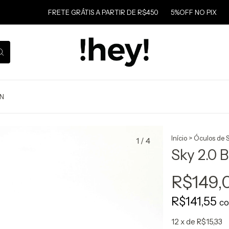
FRETE GRÁTIS A PARTIR DE R$450
5%OFF NO PIX
FRE
ON
Início
>
Óculos de S
1
/
4
Sky 2.0 
R$149,
R$141,55
c
12
x de
R$15,33