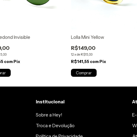
edond Invisible
Lolla Mini Yellow
9,00
R$149,00
5,33
12
x
de
R$15,33
55
com
Pix
R$141,55
com
Pix
Institucional
A
Sobre a Hey!
E-
Troca e Devolução
Wh
Política de Privacidade
At