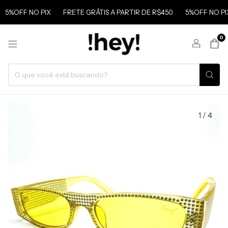
5%OFF NO PIX
FRETE GRÁTIS A PARTIR DE R$450
5%OFF NO PIX
0
1
/
4