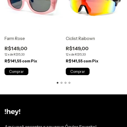
Farm Rose
Ciclist Raibown
R$149,00
R$149,00
12
x
de
R$15,33
12
x
de
R$15,33
R$141,55
com
Pix
R$141,55
com
Pix
Aqui você encontra o seu novo Óculos Favorito!