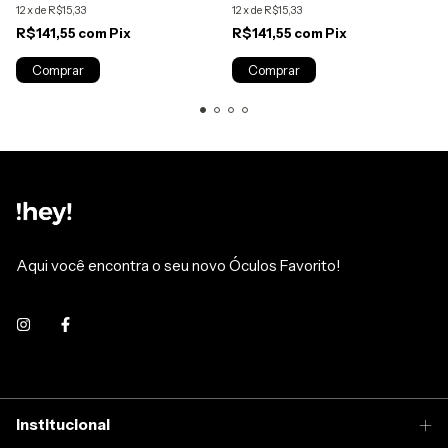
12
x
de
R$15,33
12
x
de
R$15,33
R$141,55
com
Pix
R$141,55
com
Pix
Aqui você encontra o seu novo Óculos Favorito!
Institucional