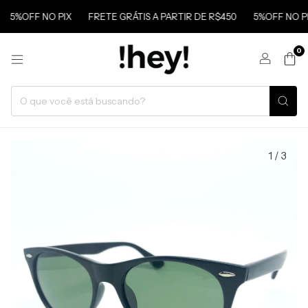
5%OFF NO PIX
FRETE GRÁTIS A PARTIR DE R$450
5%OFF NO PI
0
1
/
3