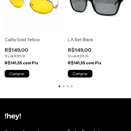
Califa Gold Yellow
LA Ret Black
R$149,00
R$149,00
12
x
de
R$15,33
12
x
de
R$15,33
R$141,55
com
Pix
R$141,55
com
Pix