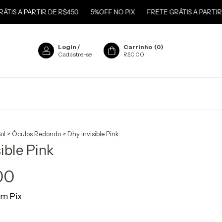
S A PARTIR DE R$450
5%OFF NO PIX
FRETE GRÁTIS A PARTIR DE 
Login
/
Carrinho
(
0
)
Cadastre-se
R$0,00
ol
>
Óculos Redondo
>
Dhy Invisible Pink
ible Pink
00
om
Pix