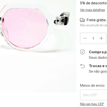
5% de desconto
Ver mais detalhes
Frete grátis
Não acumulável co
Compra p
Seus dados
Trocas e 
Se não gost
Entregas para o CE
Meios de envio
Não sei meu CEP