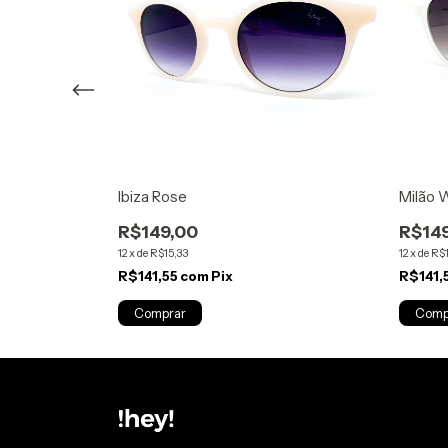
Ibiza Rose
Milão 
R$149,00
R$14
12
x
de
R$15,33
12
x
de
R$1
R$141,55
com
Pix
R$141,