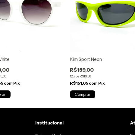
White
Kim Sport Neon
9,00
R$159,00
5,33
12
x
de
R$16,36
55
com
Pix
R$151,05
com
Pix
Institucional
A