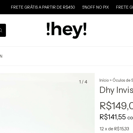
FRETE GRÁTIS A PARTIR DE R$450
5%OFF NO PIX
FRETE GRÁTI
ON
Início
>
Óculos de S
1
/
4
Dhy Invis
R$149,
R$141,55
c
12
x de
R$15,33