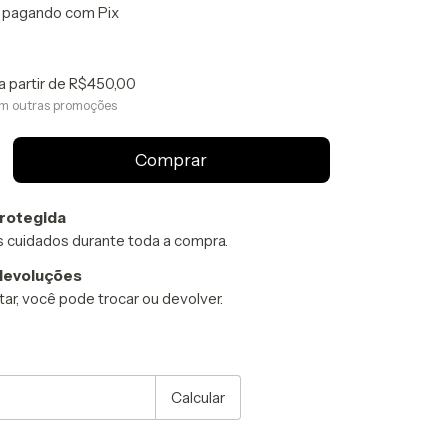
pagando com Pix
a partir de
R$450,00
m outras promoções
rotegida
 cuidados durante toda a compra.
devoluções
ar, você pode trocar ou devolver.
P:
Alterar CEP
Calcular