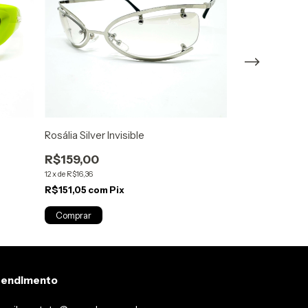
Rosália Silver Invisible
Texas Redond 
R$159,00
R$149,00
12
x
de
R$16,36
12
x
de
R$15,33
R$151,05
com
Pix
R$141,55
com
P
tendimento