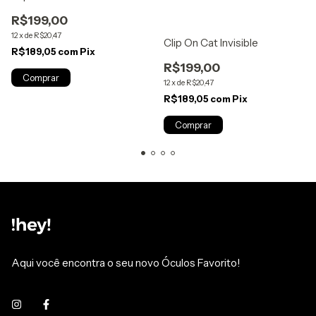
R$199,00
12
x
de
R$20,47
Clip On Cat Invisible
R$189,05
com
Pix
R$199,00
12
x
de
R$20,47
R$189,05
com
Pix
Aqui você encontra o seu novo Óculos Favorito!