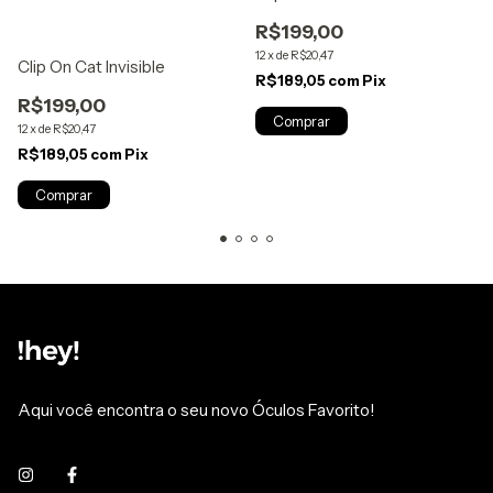
R$199,00
12
x
de
R$20,47
Clip On Cat Invisible
R$189,05
com
Pix
R$199,00
12
x
de
R$20,47
R$189,05
com
Pix
Aqui você encontra o seu novo Óculos Favorito!