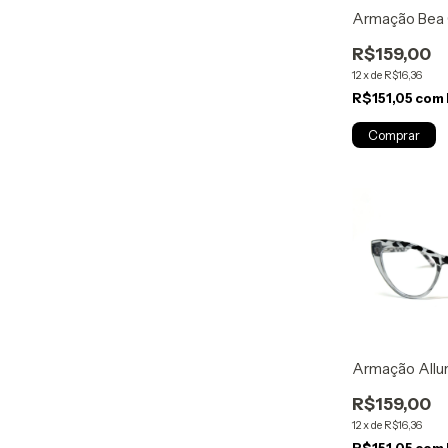
Armação Bea C
R$159,00
12
x
de
R$16,36
R$151,05
com
Armação Allu
R$159,00
12
x
de
R$16,36
R$151,05
com