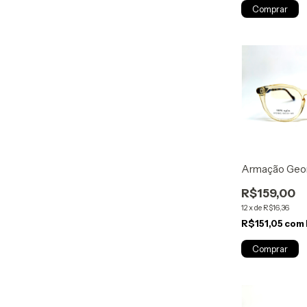
Armação Geor
R$159,00
12
x
de
R$16,36
R$151,05
com