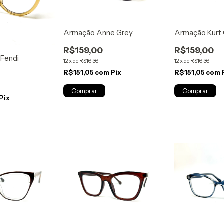
Armação Anne Grey
Armação Kurt
R$159,00
R$159,00
 Fendi
12
x
de
R$16,36
12
x
de
R$16,36
R$151,05
com
Pix
R$151,05
com
Pix