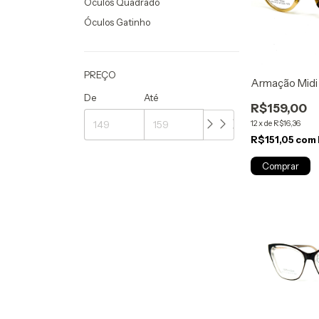
Óculos Quadrado
Óculos Gatinho
PREÇO
Armação Midi
De
Até
R$159,00
12
x
de
R$16,36
R$151,05
com