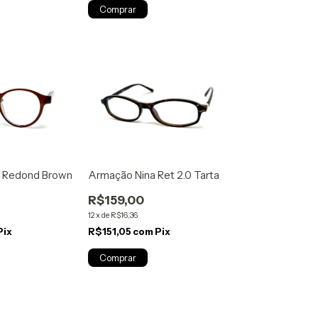
Armação Nina Ret 2.0 Tarta
 Redond Brown
R$159,00
12
x
de
R$16,36
R$151,05
com
Pix
Pix