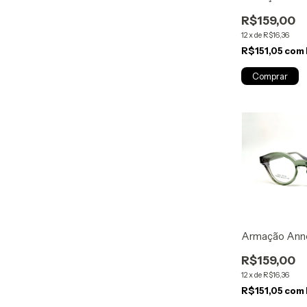
R$159,00
12
x
de
R$16,36
R$151,05
com
Armação Ann
R$159,00
12
x
de
R$16,36
R$151,05
com