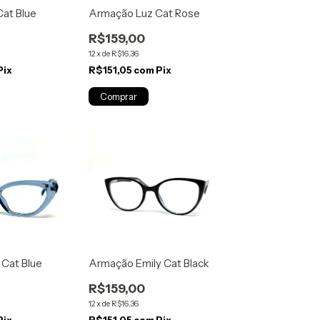
at Blue
Armação Luz Cat Rose
R$159,00
12
x
de
R$16,36
Pix
R$151,05
com
Pix
Cat Blue
Armação Emily Cat Black
R$159,00
12
x
de
R$16,36
Pix
R$151,05
com
Pix