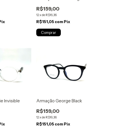
R$159,00
12
x
de
R$16,36
Pix
R$151,05
com
Pix
 Invisible
Armação George Black
R$159,00
12
x
de
R$16,36
Pix
R$151,05
com
Pix