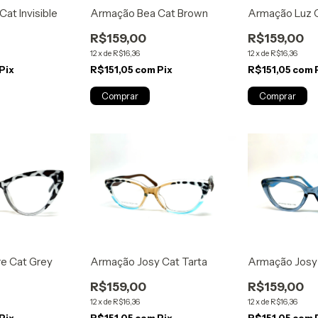
at Invisible
Armação Bea Cat Brown
Armação Luz C
R$159,00
R$159,00
12
x
de
R$16,36
12
x
de
R$16,36
Pix
R$151,05
com
Pix
R$151,05
com
re Cat Grey
Armação Josy Cat Tarta
Armação Josy 
R$159,00
R$159,00
12
x
de
R$16,36
12
x
de
R$16,36
Pix
R$151,05
com
Pix
R$151,05
com