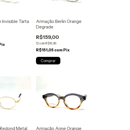
 Invisible Tarta
Armação Berlin Orange
Degrade
R$159,00
12
x
de
R$16,36
Pix
R$151,05
com
Pix
 Redond Metal
Armação Anne Orange