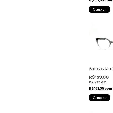
Armação Emil
R$159,00
12
x
de
R$16,36
R$151,05
com