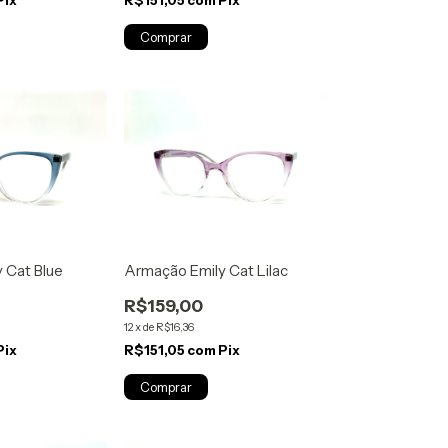
 Cat Blue
Armação Emily Cat Lilac
R$159,00
12
x
de
R$16,36
Pix
R$151,05
com
Pix