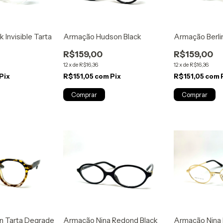
 Invisible Tarta
Armação Hudson Black
Armação Berlin
R$159,00
R$159,00
12
x
de
R$16,36
12
x
de
R$16,36
Pix
R$151,05
com
Pix
R$151,05
com
n Tarta Degrade
Armação Nina Redond Black
Armação Nina