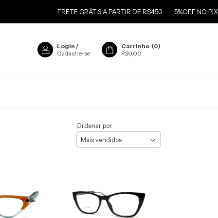
FRETE GRÁTIS A PARTIR DE R$450
5%OFF NO PIX
FRETE
Login
/
Carrinho
(
0
)
Cadastre-se
R$0,00
Ordenar por