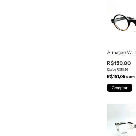
Armação Will 
R$159,00
12
x
de
R$16,36
R$151,05
com