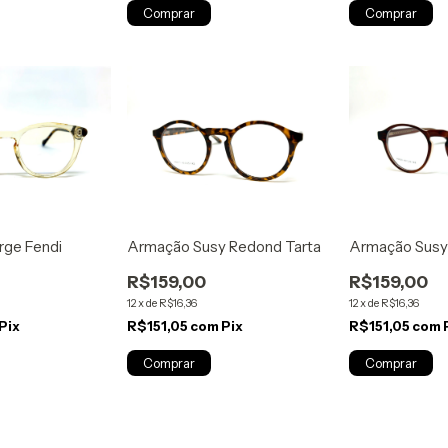
ge Fendi
Armação Susy Redond Tarta
Armação Susy
R$159,00
R$159,00
12
x
de
R$16,36
12
x
de
R$16,36
Pix
R$151,05
com
Pix
R$151,05
com