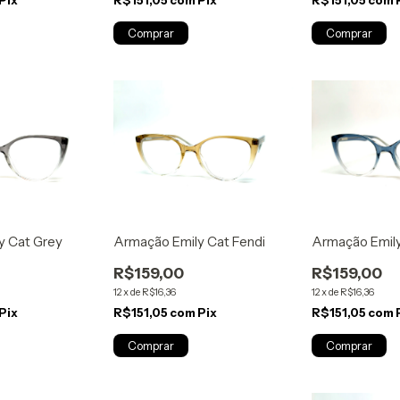
y Cat Grey
Armação Emily Cat Fendi
Armação Emily
R$159,00
R$159,00
12
x
de
R$16,36
12
x
de
R$16,36
Pix
R$151,05
com
Pix
R$151,05
com