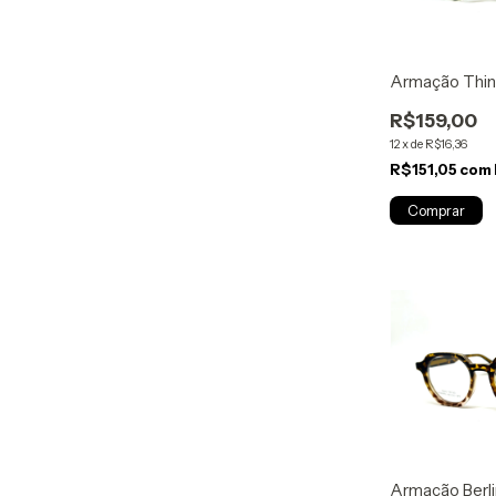
Armação Think
R$159,00
12
x
de
R$16,36
R$151,05
com
Armação Berli