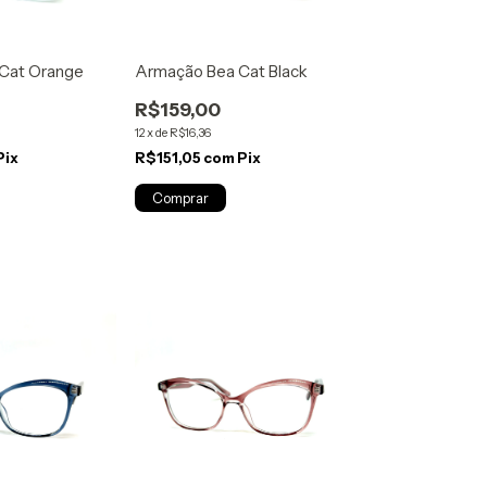
 Cat Orange
Armação Bea Cat Black
R$159,00
12
x
de
R$16,36
Pix
R$151,05
com
Pix