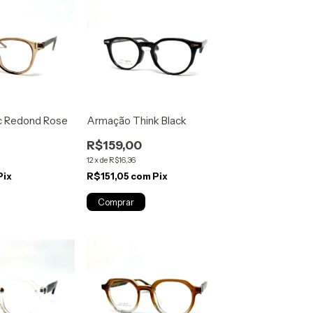
c Redond Rose
Armação Think Black
R$159,00
12
x
de
R$16,36
Pix
R$151,05
com
Pix